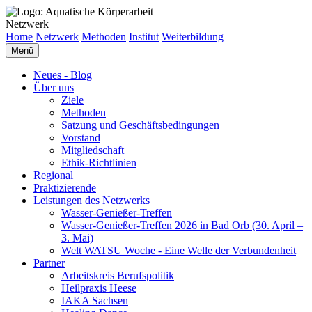
Netzwerk
Home
Netzwerk
Methoden
Institut
Weiterbildung
Menü
Neues - Blog
Über uns
Ziele
Methoden
Satzung und Geschäftsbedingungen
Vorstand
Mitgliedschaft
Ethik-Richtlinien
Regional
Praktizierende
Leistungen des Netzwerks
Wasser-Genießer-Treffen
Wasser-Genießer-Treffen 2026 in Bad Orb (30. April –
3. Mai)
Welt WATSU Woche - Eine Welle der Verbundenheit
Partner
Arbeitskreis Berufspolitik
Heilpraxis Heese
IAKA Sachsen