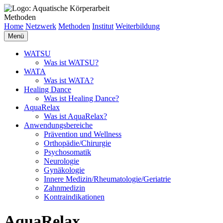
Methoden
Home
Netzwerk
Methoden
Institut
Weiterbildung
Menü
WATSU
Was ist WATSU?
WATA
Was ist WATA?
Healing Dance
Was ist Healing Dance?
AquaRelax
Was ist AquaRelax?
Anwendungsbereiche
Prävention und Wellness
Orthopädie/Chirurgie
Psychosomatik
Neurologie
Gynäkologie
Innere Medizin/Rheumatologie/Geriatrie
Zahnmedizin
Kontraindikationen
AquaRelax