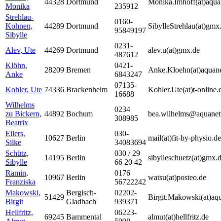
44328
Dortmund
Monika.Imhoff(at)aqua
Monika
235912
Strehlau-
0160-
Kohnen,
44289
Dortmund
SibylleStrehlau(at)gmx
95849197
Sibylle
0231-
Alev, Ute
44269
Dortmund
alev.u(at)gmx.de
487612
Klöhn,
0421-
28209
Bremen
Anke.Kloehn(at)aquane
Anke
6843247
07135-
Kohler, Ute
74336
Brackenheim
Kohler.Ute(at)t-online.
16688
Wilhelms
0234
zu Bickern,
44892
Bochum
bea.wilhelms@aquanet
308985
Beatrix
Eilers,
030-
10627
Berlin
mail(at)fit-by-physio.de
Silke
34083694
Schütz,
030 / 29
14195
Berlin
sibylleschuetz(at)gmx.
Sibylle
66 20 42
Ramin,
0176
10967
Berlin
watsu(at)posteo.de
Franziska
56722242
Makowski,
Bergisch-
02202-
51429
Birgit.Makowski(at)aq
Birgit
Gladbach
939371
Hellfritz,
06223-
69245
Bammental
almut(at)hellfritz.de