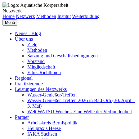
Netzwerk
Home
Netzwerk
Methoden
Institut
Weiterbildung
Menü
Neues - Blog
Über uns
Ziele
Methoden
Satzung und Geschäftsbedingungen
Vorstand
Mitgliedschaft
Ethik-Richtlinien
Regional
Praktizierende
Leistungen des Netzwerks
Wasser-Genießer-Treffen
Wasser-Genießer-Treffen 2026 in Bad Orb (30. April –
3. Mai)
Welt WATSU Woche - Eine Welle der Verbundenheit
Partner
Arbeitskreis Berufspolitik
Heilpraxis Heese
IAKA Sachsen