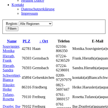
Healing Dance
Kontakt
Datenschutzerklärung
Impressum
Region:
Filtern
Name
PLZ
↓ Ort
Telefon
E-Mail
Souvignier,
02104-
42781
Haan
Monika.Souvignier(at)
Monika
806350
Hierath,
07224-
76593
Gernsbach
Frank.Hierath(at)aquan
Frank
6236529
Hierath,
07224-
76593
Gernsbach
Sandra.Hierath(at)aqua
Sandra
6238691
Schwertner,
0209-
45894
Gelsenkirchen
kontakt(at)BiancaSchw
Bianca
97297979
Häusler,
0821-
86316
Friedberg
Heike.Haeusler(at)aqua
Heike
5697447
Tufano,
0761-
79110
Freiburg
Rosetta.Tufano(at)aqua
Rosetta
3869157
0761
Dopfer, Ilse
79102
Freiburg
Ilse.Dopfer(at)aquanetz