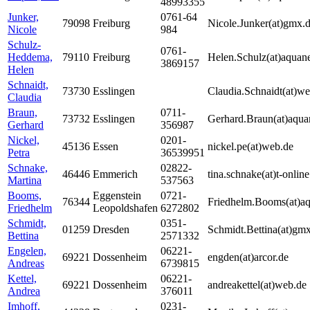
48993355
Junker,
0761-64
79098
Freiburg
Nicole.Junker(at)gmx.
Nicole
984
Schulz-
0761-
Heddema,
79110
Freiburg
Helen.Schulz(at)aquane
3869157
Helen
Schnaidt,
73730
Esslingen
Claudia.Schnaidt(at)w
Claudia
Braun,
0711-
73732
Esslingen
Gerhard.Braun(at)aqua
Gerhard
356987
Nickel,
0201-
45136
Essen
nickel.pe(at)web.de
Petra
36539951
Schnake,
02822-
46446
Emmerich
tina.schnake(at)t-online
Martina
537563
Booms,
Eggenstein
0721-
76344
Friedhelm.Booms(at)aq
Friedhelm
Leopoldshafen
6272802
Schmidt,
0351-
01259
Dresden
Schmidt.Bettina(at)gmx
Bettina
2571332
Engelen,
06221-
69221
Dossenheim
engden(at)arcor.de
Andreas
6739815
Kettel,
06221-
69221
Dossenheim
andreakettel(at)web.de
Andrea
376011
Imhoff,
0231-